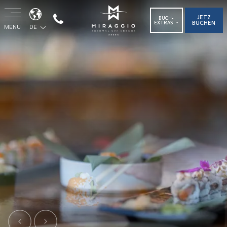
JETZ
BUCH-
BUCHEN
EXTRAS
MENU
DE
Previous
Next