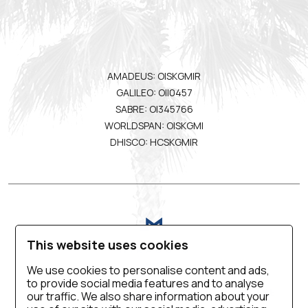
AMADEUS: OISKGMIR
GALILEO: OII0457
SABRE: OI345766
WORLDSPAN: OISKGMI
DHISCO: HCSKGMIR
This website uses cookies
We use cookies to personalise content and ads,
to provide social media features and to analyse
VIRTUAL TOUR
KONTAKT-INFO
KARRIERE
our traffic. We also share information about your