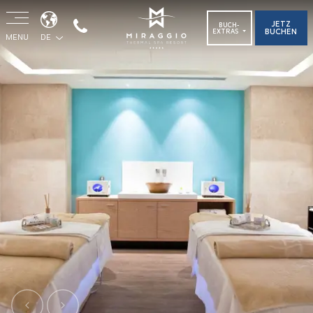
JETZ
BUCH-
BUCHEN
EXTRAS
MENU
DE
Previous
Next