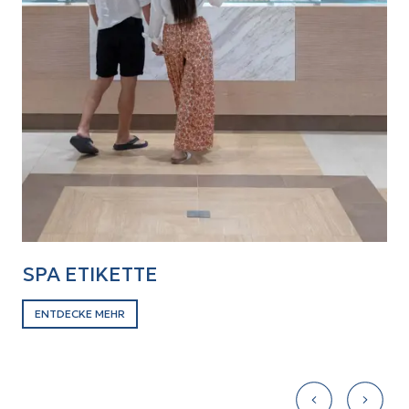
SPA ETIKETTE
E
ENTDECKE MEHR
E