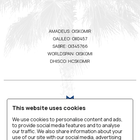
AMADEUS: OISKGMIR
GALILEO: OII0457
SABRE: OI345766
WORLDSPAN: OISKGMI
DHISCO: HCSKGMIR
This website uses cookies
We use cookies to personalise content and ads,
to provide social media features and to analyse
VIRTUAL TOUR
KONTAKT-INFO
KARRIERE
our traffic. We also share information about your
use of our site with our social media, advertising
PRIVACY POLICY
REISEBÜROS