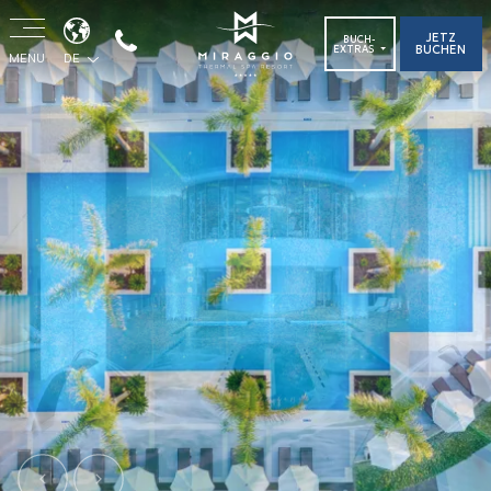
JETZ
BUCH-
BUCHEN
EXTRAS
MENU
DE
Previous
Next