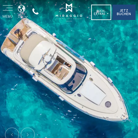
JETZ
BUCH-
BUCHEN
EXTRAS
MENU
DE
Previous
Next