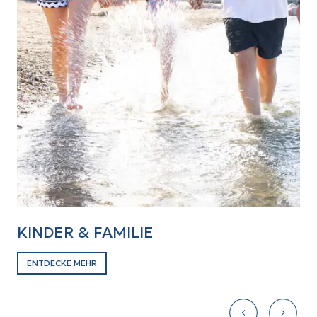
KINDER & FAMILIE
S
ENTDECKE MEHR
E