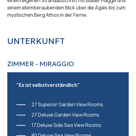
einem eigenen Strandabschnitt mit Blauer Flagge und
einem atemberaubenden Blick über die Ägäis bis zum
mystischen Berg Athos in der Ferne.
UNTERKUNFT
ZIMMER - MIRAGGIO
"Es ist selbstverständlich"
27 Superior Garden View Rooms
27 Deluxe Garden View Rooms
17 Deluxe Side Sea View Rooms
80 Deluxe Sea View Rooms