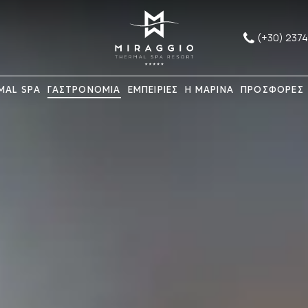
(+30) 237
MAL SPA
ΓΑΣΤΡΟΝΟΜΙΑ
ΕΜΠΕΙΡΙΕΣ
Η ΜΑΡΙΝΑ
ΠΡΟΣΦΟΡΕΣ