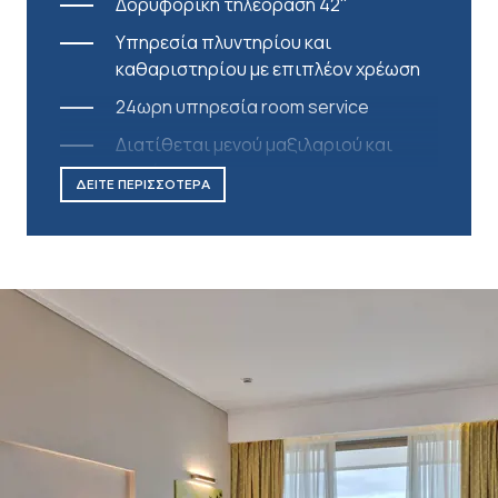
Δορυφορική τηλεόραση 42''
Υπηρεσία πλυντηρίου και
καθαριστηρίου με επιπλέον χρέωση
24ωρη υπηρεσία room service
Διατίθεται μενού μαξιλαριού και
στρώματος
ΔΕΙΤΕ ΠΕΡΙΣΣΟΤΕΡΑ
Καφετιέρα Nespresso
Κάψουλες που αναπληρώνονται
καθημερινά
Χρηματοκιβώτιο
Δωρεάν parking
Δωρεάν Wi-Fi
Υπηρεσία αφύπνισης
Απευθείας τηλεφωνική σύνδεση με