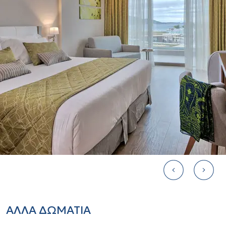
εξωτερικό
Μίνι μπαρ
Συσκευή παρασκευής καφέ ή τσάι
1 δωρεάν εμφιαλωμένο νερό
Κλιματισμός & θέρμανση
Είδη περιποίησης
Επιπλωμένο μπαλκόνι ή βεράντα
Διπλή πολυθρόνα-καναπές 180x160
Check-In στις 15:00 και Check-Out
στις 11:00
ΑΛΛΑ ΔΩΜΑΤΙΑ