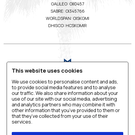
GALILEO: OII0457
SABRE: OI345766
WORLDSPAN: OISKGMI
DHISCO: HCSKGMIR
This website uses cookies
We use cookies to personalise content and ads,
to provide social media features and to analyse
VIRTUAL TOUR
ΕΠΙΚΟΙΝΩΝΙΑ
ΚΑΡΙΕΡΑ
our traffic. We also share information about your
use of our site with our social media, advertising
ΠΟΛΙΤΙΚΗ ΑΠΟΡΡΗΤΟΥ
SALES MANUAL
and analytics partners who may combine it with
COOKIE SETTINGS
ΠΡΟΣΒΑΣΙΜΟΤΗΤΑ
other information that you’ve provided to them or
that they’ve collected from your use of their
ΠΟΛΙΤΙΚΗ ΠΟΙΟΤΗΤΑΣ
services.