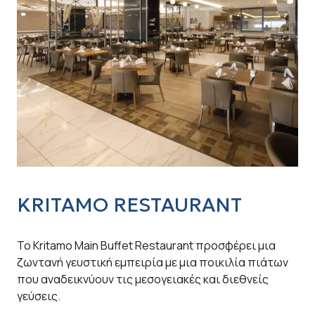
KRITAMO RESTAURANT
E
Το Kritamo Main Buffet Restaurant προσφέρει μια
Το 
ζωντανή γευστική εμπειρία με μια ποικιλία πιάτων
Mir
που αναδεικνύουν τις μεσογειακές και διεθνείς
πρ
γεύσεις.
αγ
Με