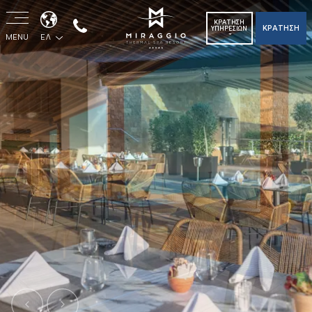
ΚΡΑΤΗΣΗ
ΚΡΑΤΗΣΗ
ΥΠΗΡΕΣΙΩΝ
MENU
ΕΛ
Previous
Next