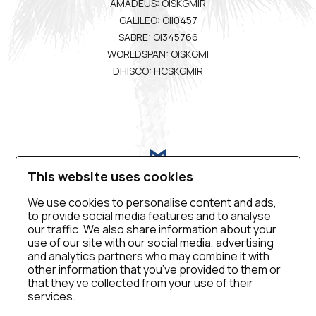
AMADEUS: OISKGMIR
GALILEO: OII0457
SABRE: OI345766
WORLDSPAN: OISKGMI
DHISCO: HCSKGMIR
This website uses cookies
We use cookies to personalise content and ads,
to provide social media features and to analyse
VIRTUAL TOUR
ΕΠΙΚΟΙΝΩΝΙΑ
ΚΑΡΙΕΡΑ
our traffic. We also share information about your
use of our site with our social media, advertising
ΠΟΛΙΤΙΚΗ ΑΠΟΡΡΗΤΟΥ
SALES MANUAL
and analytics partners who may combine it with
COOKIE SETTINGS
ΠΡΟΣΒΑΣΙΜΟΤΗΤΑ
other information that you’ve provided to them or
that they’ve collected from your use of their
ΠΟΛΙΤΙΚΗ ΠΟΙΟΤΗΤΑΣ
services.